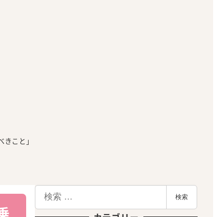
べきこと」
検
検索
索
乗
カテゴリー