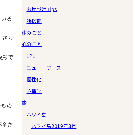
お片づけTips
ている
断捨離
体のこと
、さら
心のこと
LPL
投影で
ニュー・アース
個性化
心理学
旅
のもの
ハワイ島
不全だ
ハワイ島2019年3月