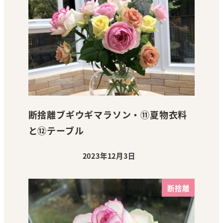
断捨離ブギウギマラソン・⑪夏物衣料
と⑫テーブル
2023年12月3日
投稿日
断捨離