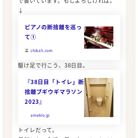
で書いています。もしよろしければ。
↓
ピアノの断捨離を巡っ
て①
chika5.com
駆け足で行こう、38日目。
『38日目「トイレ」断
捨離ブギウギマラソン
2023』
ameblo.jp
トイレだって。