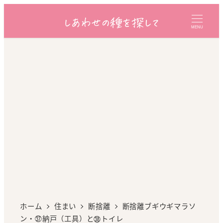
MENU
ホーム
住まい
断捨離
断捨離ブギウギマラソ
ン・㊲納戸（工具）と㊳トイレ