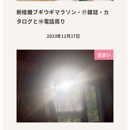
断捨離ブギウギマラソン・⑰雑誌・カ
タログと⑱電話周り
2023年12月17日
投稿日
住まい