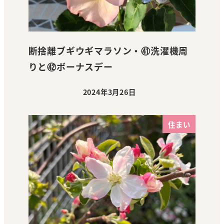
断捨離ブギウギマラソン・㊶洗濯機周
りと㊷ボーナスデー
2024年3月26日
投稿日
住まい