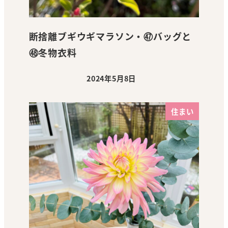
断捨離ブギウギマラソン・㊼バッグと
㊽冬物衣料
2024年5月8日
投稿日
住まい