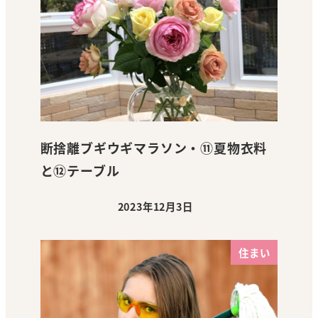
断捨離ブギウギマラソン・⑪夏物衣料
と⑫テーブル
2023年12月3日
投稿日
住まい