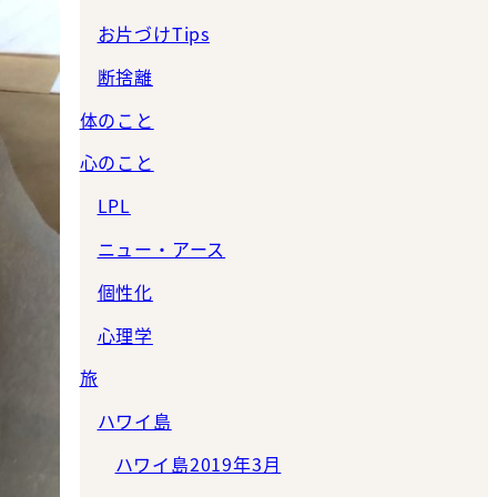
お片づけTips
断捨離
体のこと
心のこと
LPL
ニュー・アース
個性化
心理学
旅
ハワイ島
ハワイ島2019年3月