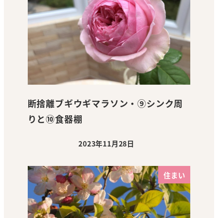
断捨離ブギウギマラソン・⑨シンク周
りと⑩食器棚
2023年11月28日
投稿日
住まい