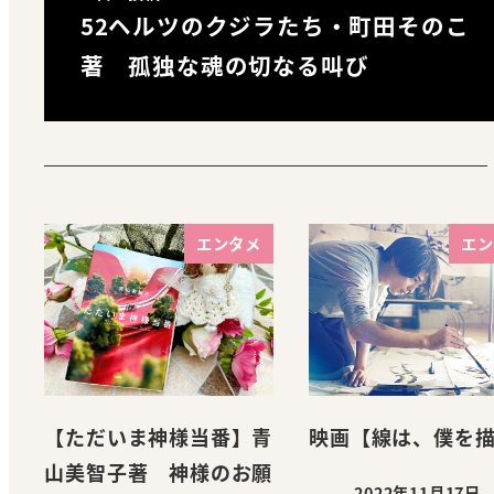
52ヘルツのクジラたち・町田そのこ
著 孤独な魂の切なる叫び
エンタメ
エン
【ただいま神様当番】青
映画【線は、僕を
山美智子著 神様のお願
2022年11月17日