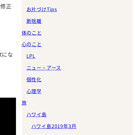
か修正
お片づけTips
断捨離
体のこと
心のこと
歌にな
LPL
ニュー・アース
個性化
心理学
旅
ハワイ島
ハワイ島2019年3月