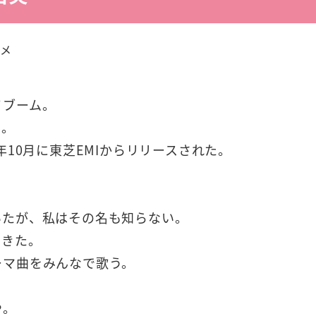
ー
タメ
イブーム。
る。
年10月に東芝EMIからリリースされた。
いたが、私はその名も知らない。
てきた。
ーマ曲をみんなで歌う。
や。