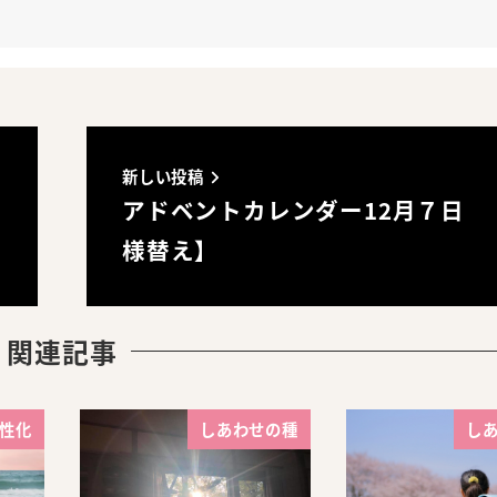
新しい投稿
アドベントカレンダー12月７日 
様替え】
関連記事
性化
しあわせの種
し