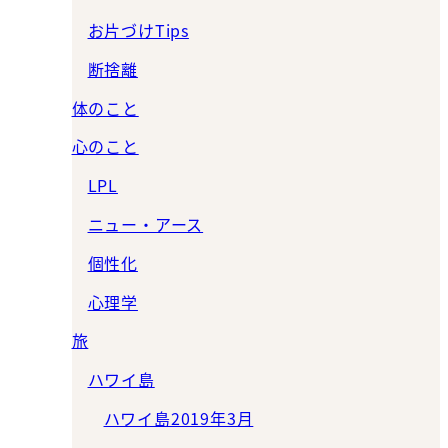
お片づけTips
断捨離
体のこと
心のこと
LPL
ニュー・アース
個性化
心理学
旅
ハワイ島
ハワイ島2019年3月