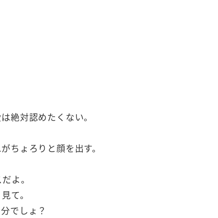
段は絶対認めたくない。
れがちょろりと顔を出す。
スだよ。
く見て。
自分でしょ？