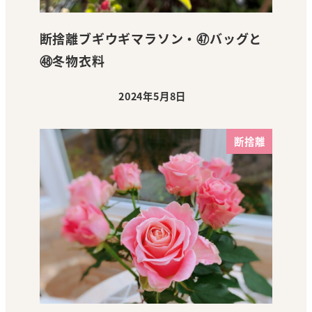
断捨離ブギウギマラソン・㊼バッグと
㊽冬物衣料
2024年5月8日
投稿日
断捨離