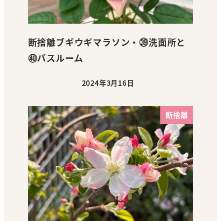
断捨離ブギウギマラソン・㊴洗面所と
㊵バスルーム
2024年3月16日
投稿日
断捨離